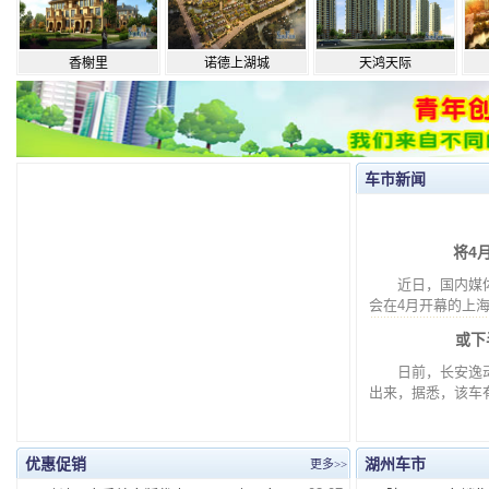
香榭里
诺德上湖城
天鸿天际
车市新闻
将4
近日，国内媒体
会在4月开幕的上海
或下
日前，长安逸动两
出来，据悉，该车
优惠促销
湖州车市
更多>>