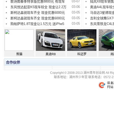
03-07
歌诗图春季特享版优惠8800元 有现车
陆风X8现车销售
03-06
东风悦达起亚K5现车较全 现金让2.2万
奥迪A4L现车较
03-05
斯柯达晶锐现车齐全 现金优惠6000元
马自达3星骋现金
03-05
斯柯达晶锐现车齐全 现金优惠6000元
吉利全球鹰GX7
03-05
购帕萨特1.8T现金让1.5万元 送iPhe5
东风雪铁龙C4L
熊猫
奥迪R8
科迈罗
尚
合作伙伴
Copyright © 2008-2013 湖州青年创业网 All R
联系地址：湖州市少年宫 联系电话：0572-2399