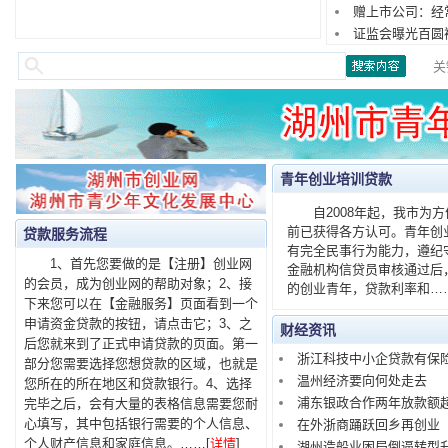
赠上市公司：经
证监会曝光百圆
关
青年创业培训贷款
自2008年起，我市为方
前已获得各方认可。青年创
贷款服务流程
有完全民事行为能力，遵纪
1、首先您要做的是【注册】创业网
金融机构信贷员审核通过后
的会员，成为创业网的帮助对象；2、接
的创业青年，贷款利率和……
下来您可以在【金融服务】页面看到一个
申请资金贷款的按钮，请点击它；3、之
财经资讯
后您就来到了正式申请贷款的页面。第一
浙江科技中小企贷款有保
部分您需要选择您想贷款的区域，也就是
温州经济要向何处走去
您所在的所在地区和贷款银行。4、选择
浦东银政合作两年放款额超
完毕之后，会有大量的表格信息需要您耐
心填写，其中包括银行需要的个人信息、
在外浙商踊跃回乡再创业
个人财产信息和家庭信息。……[
详情
]
湖州造船业困局倒逼转型