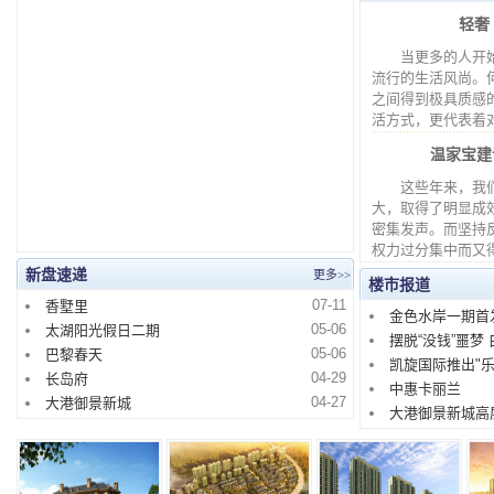
轻奢
当更多的人开始
流行的生活风尚。
之间得到极具质感
活方式，更代表着
温家宝建
这些年来，我们
大，取得了明显成
密集发声。而坚持
权力过分集中而又
新盘速递
更多>>
楼市报道
07-11
香墅里
金色水岸一期首发
05-06
太湖阳光假日二期
摆脱“没钱”噩梦
05-06
巴黎春天
凯旋国际推出"乐3
04-29
长岛府
中惠卡丽兰
04-27
大港御景新城
大港御景新城高层